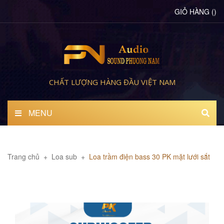
GIỎ HÀNG
(
)
CHẤT LƯỢNG HÀNG ĐẦU VIỆT NAM
MENU
Trang chủ
+
Loa sub
+
Loa trầm điện bass 30 PK mặt lưới sắt