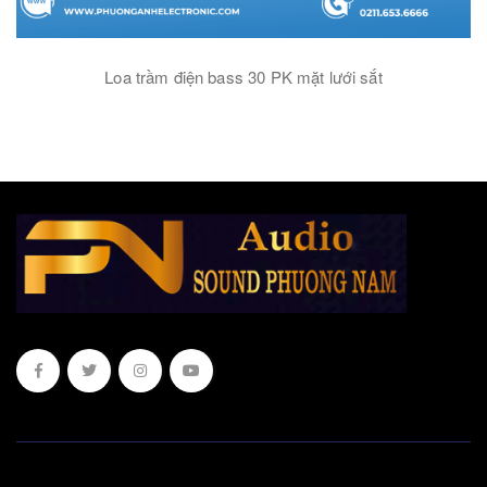
Loa trầm điện bass 30 PK mặt lưới sắt